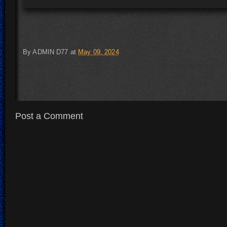
By
ADMIN D77
at
May 09, 2024
Post a Comment