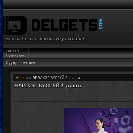
монгол хэлээр кино шууд үзэх сайт
ЭХЛЭЛ
Нүүр хуудас
Сүүлд нэмэгдсэн :
Home
» » ЭРЭЛХЭГ БҮСГҮЙ 2 -р анги
ЭРЭЛХЭГ БҮСГҮЙ 2 -р анги