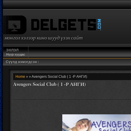
монгол хэлээр кино шууд үзэх сайт
ЭХЛЭЛ
Нүүр хуудас
Сүүлд нэмэгдсэн :
Home
» » Avengers Social Club ( 1 -Р АНГИ)
Avengers Social Club ( 1 -Р АНГИ)