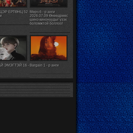
ЦЭР ЕРТӨНЦ 52
Мөрч 6 - р анги
ги
2026.07.09 Өнөөдрөөс
шинэ кинонуудыг үзэх
боломжтой боллоо!
Й ЭМЭГТЭЙ 16 -
Bargain 1 - р анги