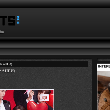
айт
,
-Р АНГИ)
-Р АНГИ)