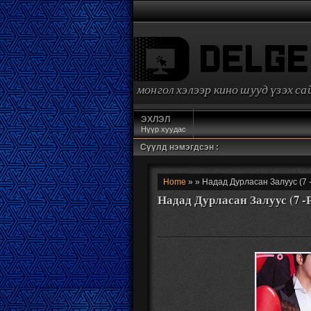
монгол хэлээр кино шууд үзэх с
ЭХЛЭЛ
Нүүр хуудас
Сүүлд нэмэгдсэн :
Home
» » Надад Дурласан Залуус (7 
Надад Дурласан Залуус (7 