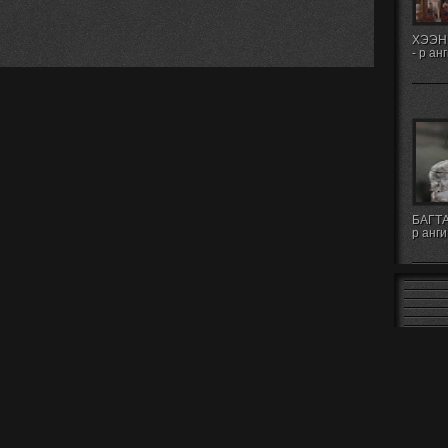
ХЭЭН
- р ан
БАГТА
р анги