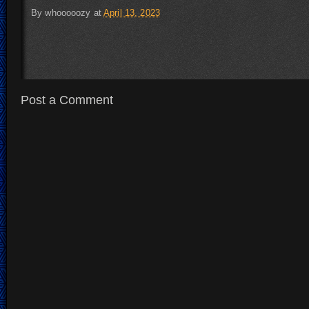
By
whooooozy
at
April 13, 2023
Post a Comment