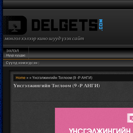
монгол хэлээр кино шууд үзэх сайт
ЭХЛЭЛ
Нүүр хуудас
Сүүлд нэмэгдсэн :
Home
» » Үнсгэлжингийн Тоглоом (9 -Р АНГИ)
Үнсгэлжингийн Тоглоом (9 -Р АНГИ)