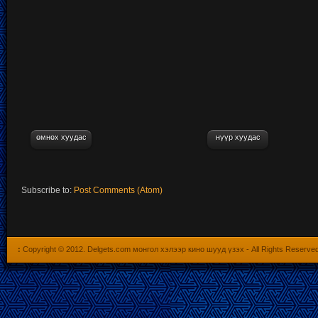
өмнөх хуудас
нүүр хуудас
Subscribe to:
Post Comments (Atom)
:
Copyright © 2012.
Delgets.com монгол хэлээр кино шууд үзэх
- All Rights Reserve