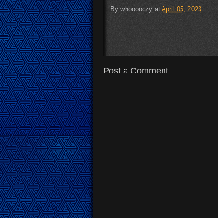
By
whooooozy
at
April 05, 2023
Post a Comment