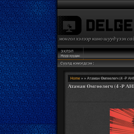
монгол хэлээр кино шууд үзэх с
ЭХЛЭЛ
Нүүр хуудас
Сүүлд нэмэгдсэн :
Home
» » Атаман Өмгөөлөгч (4 -Р АН
Атаман Өмгөөлөгч (4 -Р А