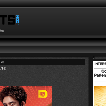
айт
,
ГИ)
НГИ)