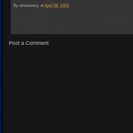
By
whooooozy
at
April 09, 2023
Post a Comment