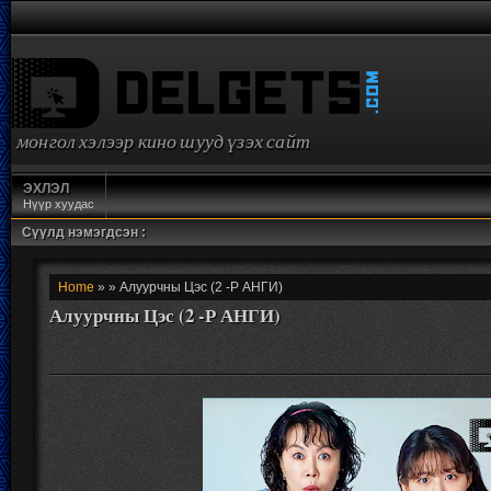
монгол хэлээр кино шууд үзэх сайт
ЭХЛЭЛ
Нүүр хуудас
Сүүлд нэмэгдсэн :
Home
» » Алуурчны Цэс (2 -Р АНГИ)
Алуурчны Цэс (2 -Р АНГИ)