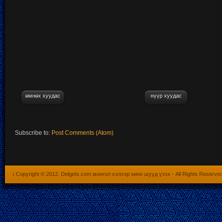
өмнөх хуудас
нүүр хуудас
Subscribe to:
Post Comments (Atom)
:
Copyright © 2012.
Delgets.com монгол хэлээр кино шууд үзэх
- All Rights Reserve