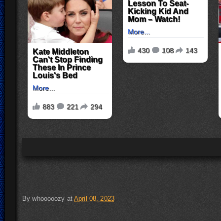
By
whooooozy
at
April 08, 2023