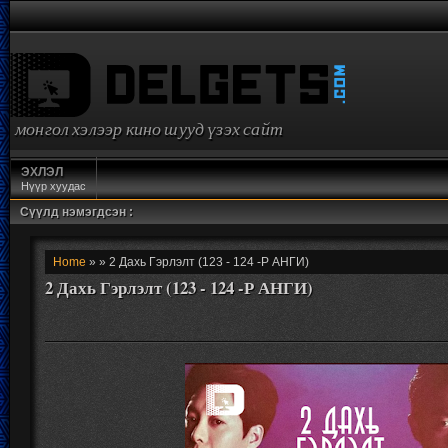
монгол хэлээр кино шууд үзэх сайт
ЭХЛЭЛ
Нүүр хуудас
Сүүлд нэмэгдсэн :
Home
» » 2 Дахь Гэрлэлт (123 - 124 -Р АНГИ)
2 Дахь Гэрлэлт (123 - 124 -Р АНГИ)