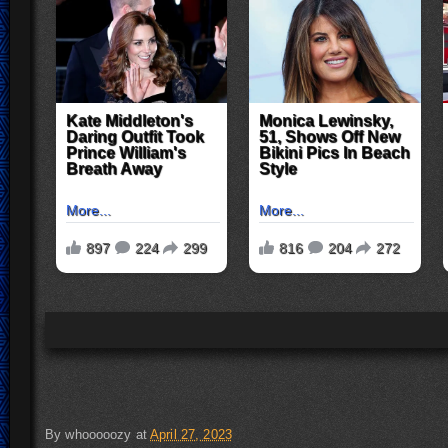
By
whooooozy
at
April 27, 2023