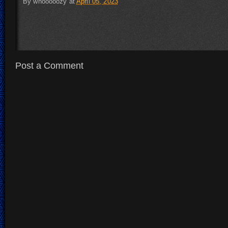
By
whooooozy
at
April 05, 2023
Post a Comment