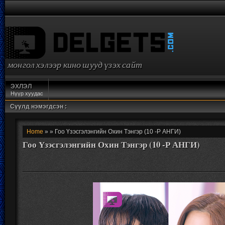
монгол хэлээр кино шууд үзэх сайт
ЭХЛЭЛ
Нүүр хуудас
Сүүлд нэмэгдсэн :
Home
» » Гоо Үзэсгэлэнгийн Охин Тэнгэр (10 -Р АНГИ)
Гоо Үзэсгэлэнгийн Охин Тэнгэр (10 -Р АНГИ)