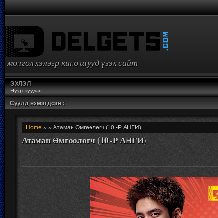
монгол хэлээр кино шууд үзэх сайт
ЭХЛЭЛ
Нүүр хуудас
Сүүлд нэмэгдсэн :
Home
» » Атаман Өмгөөлөгч (10 -Р АНГИ)
Атаман Өмгөөлөгч (10 -Р АНГИ)