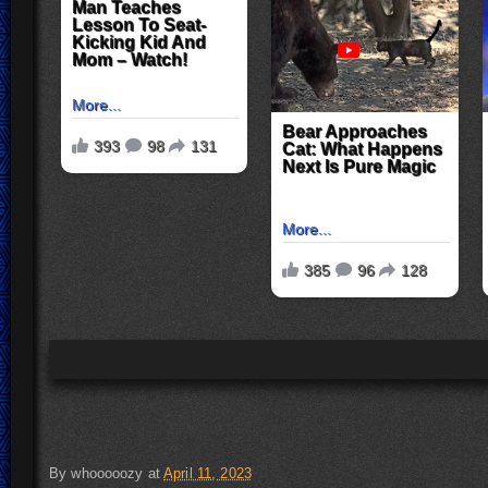
By
whooooozy
at
April 11, 2023