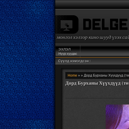
монгол хэлээр кино шууд үзэх с
ЭХЛЭЛ
Нүүр хуудас
Сүүлд нэмэгдсэн :
Home
» » Дорд Бурханы Хүүхдүүд (тө
Дорд Бурханы Хүүхдүүд (тө