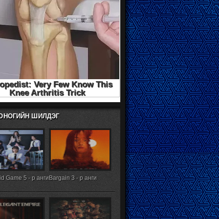
ХОНОГИЙН ШИЛДЭГ
d Game 5 - р анги
Bargain 3 - р анги