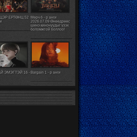
ЦЭР ЕРТӨНЦ 52
Мөрч 6 - р анги
ги
2026.07.09 Өнөөдрөөс
шинэ кинонуудыг үзэх
боломжтой боллоо!
Й ЭМЭГТЭЙ 16 -
Bargain 1 - р анги