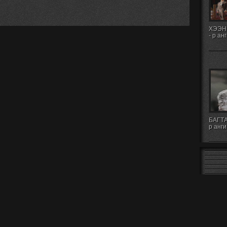
ХЭЭН
- р ан
БАГТА
р анги