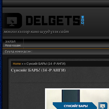
монгол хэлээр кино шууд үзэх сайт
ЭХЛЭЛ
Нүүр хуудас
Сүүлд нэмэгдсэн :
Home
» » Сүнсийг БАРЬ! (14 -Р АНГИ)
Сүнсийг БАРЬ! (14 -Р АНГИ)