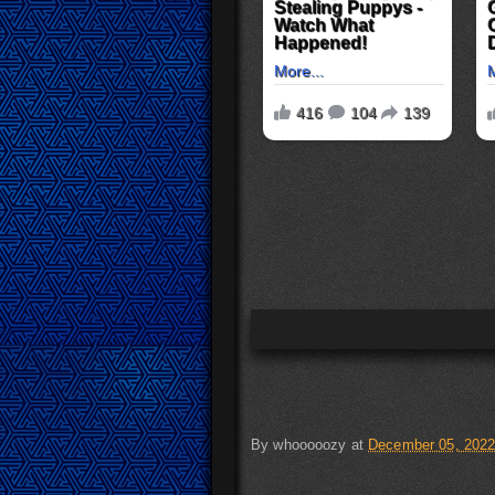
By
whooooozy
at
December 05, 202