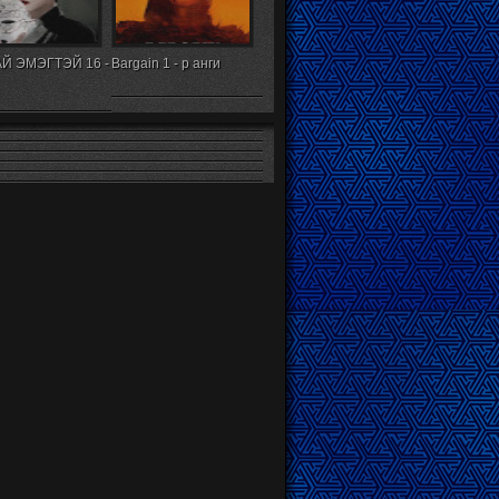
Й ЭМЭГТЭЙ 16 -
Bargain 1 - р анги