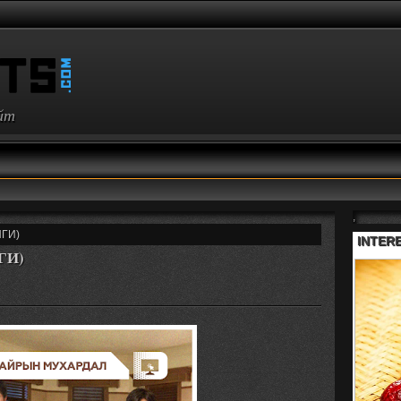
айт
,
НГИ)
НГИ)