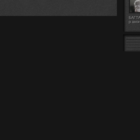
БАГТА
р анги