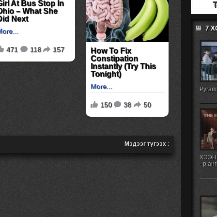
7 
Pyrami
Мэдээг түгээх
:
ХЭЭН
- р ан
2