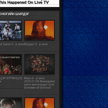
ХОНОГИЙН ШИЛДЭГ
d Game 5 - р анги
Bargain 3 - р анги
ЦЭР ЕРТӨНЦ 52
Мөрч 6 - р анги
ги
2026.07.09 Өнөөдрөөс
шинэ кинонуудыг үзэх
боломжтой боллоо!