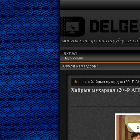
монгол хэлээр кино шууд үзэх с
ЭХЛЭЛ
Нүүр хуудас
Сүүлд нэмэгдсэн :
Home
» » Хайрын мухардал (20 -Р А
Хайрын мухардал (20 -Р А