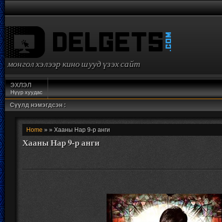
монгол хэлээр кино шууд үзэх сайт
ЭХЛЭЛ
Нүүр хуудас
Сүүлд нэмэгдсэн :
Home
» » Хааны Нар 9-р анги
Хааны Нар 9-р анги